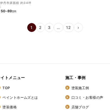
伊丹市
床面積 約34坪
装
50-89
万円
1
2
3
…
12
›
サイトメニュー
施工・事例
TOP
塗装施工例
ペイントホームズとは
口コミ・お客様の声
塗装価格
店舗ブログ