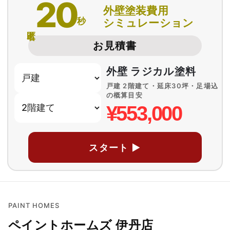
20
外壁塗装費用
秒
シミュレーション
匿名
お見積書
外壁 ラジカル塗料
戸建 2階建て・延床30坪・足場込
の概算目安
¥553,000
スタート ▶
PAINT HOMES
ペイントホームズ 伊丹店