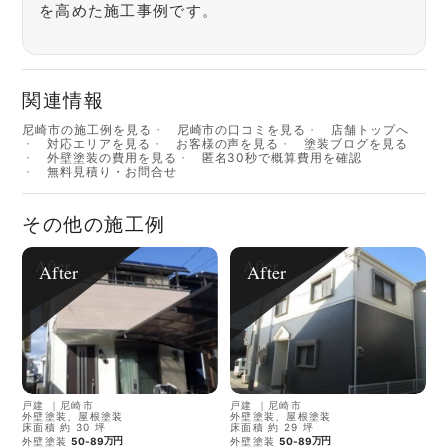
を高めた施工事例です。
関連情報
尼崎市の施工例を見る
尼崎市の口コミを見る
店舗トップへ
対応エリアを見る
お客様の声を見る
塗装ブログを見る
外壁塗装の費用を見る
匿名30秒で概算費用を確認
無料見積り・お問合せ
その他の施工例
After
After
戸建
｜
尼崎市
戸建
｜
尼崎市
外壁塗装、屋根塗装
外壁塗装、屋根塗装
床面積 約 30 坪
床面積 約 29 坪
万円
万円
外壁塗装
50-89
外壁塗装
50-89