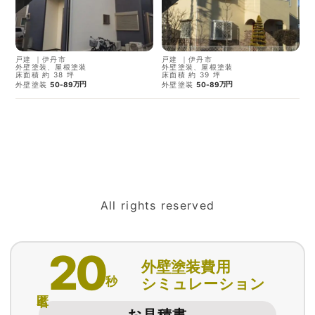
戸建
｜
伊丹市
戸建
｜
伊丹市
外壁塗装、屋根塗装
外壁塗装、屋根塗装
床面積 約 38 坪
床面積 約 39 坪
万円
万円
外壁塗装
50-89
外壁塗装
50-89
All rights reserved
20
外壁塗装費用
秒
シミュレーション
匿名
お見積書