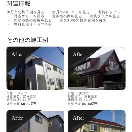
関連情報
伊丹市の施工例を見る
伊丹市の口コミを見る
店舗トップへ
対応エリアを見る
お客様の声を見る
塗装ブログを見る
外壁塗装の費用を見る
匿名30秒で概算費用を確認
無料見積り・お問合せ
その他の施工例
After
After
戸建
｜
伊丹市
戸建
｜
伊丹市
外壁塗装、屋根塗装
外壁塗装、屋根塗装
床面積 約 33 坪
床面積 約 42 坪
万円
万円
外壁塗装
50-89
外壁塗装
50-89
After
After