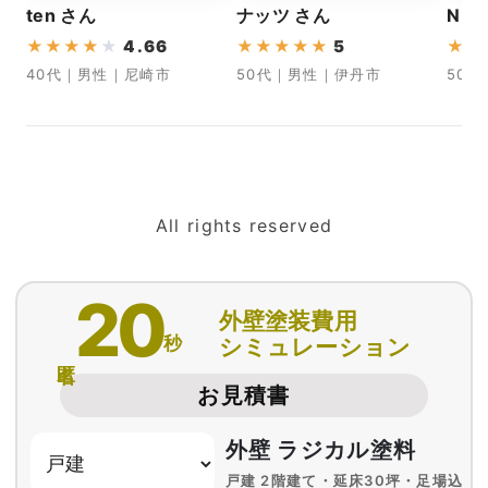
ten さん
ナッツ さん
N さ
★
★
★
★
★
4.66
★
★
★
★
★
5
★
★
40代｜男性｜尼崎市
50代｜男性｜伊丹市
50
All rights reserved
20
外壁塗装費用
秒
シミュレーション
匿名
お見積書
外壁 ラジカル塗料
戸建 2階建て・延床30坪・足場込