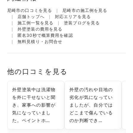
尼崎市の口コミを見る
尼崎市の施工例を見る
店舗トップへ
対応エリアを見る
施工例一覧を見る
塗装ブログを見る
外壁塗装の費用を見る
匿名30秒で概算費用を確認
無料見積り・お問合せ
他の口コミを見る
外壁塗装中は洗濯物
外壁の汚れや目地の
初
を外に干せないと聞
劣化が気になってい
っ
き、家事への影響が
ましたが、自分では
の
気になっていまし
どこまで傷んでいる
か
た。ペイントホ…
のか判断でき…
が