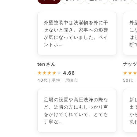
外壁塗装中は洗濯物を外に干
外
せないと聞き、家事への影響
に
が気になっていました。ペイ
は
ントホ…
断
ten さん
ナッツ
4.66
★
★
★
★
★
★
★
40代｜男性｜尼崎市
50代
足場の設置や高圧洗浄の際な
新
ど、近隣の方にもしっかり声
出
をかけてくれていて、とても
か
丁寧な…
流