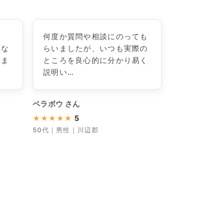
た
何度か質問や相談にのっても
当な
らいましたが、いつも実際の
含ま
ところを良心的に分かり易く
説明い…
ベラボウ さん
5
★
★
★
★
★
50代｜男性｜川辺郡