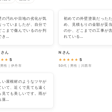
壁の汚れや目地の劣化が気
初めての外壁塗装だった
なっていましたが、自分で
め、見積もりの金額が妥
どこまで傷んでいるのか判
のか、どこまでの工事が
でき…
れている…
 さん
N さん
5
5
★
★
★
★
★
★
★
★
｜男性｜伊丹市
50代｜男性｜川西市
しい屋根材のようなツヤが
ていて、近くで見ても遠く
ら見ても美しいです。雨が
れ落…