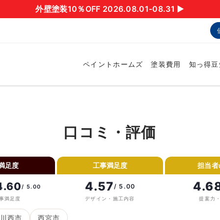
外壁塗装10％OFF 2026.08.01-08.31 ▶︎
ペイントホームズ
塗装費用
知っ得豆
口コミ・評価
満足度
工事満足度
担当者
4.57
4.6
4.60
/ 5.00
/ 5.00
事満足度
デザイン・施工内容
提案力
川西市
西宮市