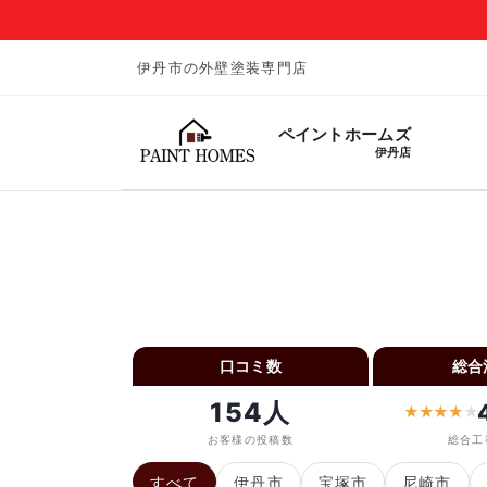
伊丹市の外壁塗装専門店
ペイントホームズ
伊丹店
口コミ数
総合
154人
★
★
★
★
★
お客様の投稿数
総合工
すべて
伊丹市
宝塚市
尼崎市