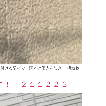
付ける部材で、雨水の侵入を防ぎ、 構造物
す！ ２１１２２３