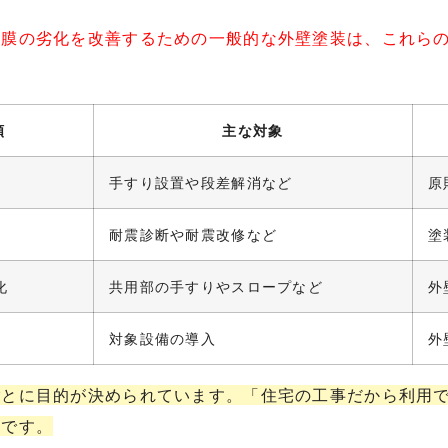
塗膜の劣化を改善するための一般的な外壁塗装は、これら
類
主な対象
手すり設置や段差解消など
原
耐震診断や耐震改修など
塗
化
共用部の手すりやスロープなど
外
対象設備の導入
外
ごとに目的が決められています。「住宅の工事だから利用
切です。